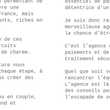
s permettant de
essentiel de pa
vre une
détentrice d’un
France, mais
ants, riches en
Je suis donc ra
.
merveilleuse ag
la chance d'êtr
e de ces
rcuits
C'est l'agence 
 charme.​​​​
paiements et de
traitement sécu
ture vous
chaque étape, à
Quel que soit v
us créer des
rencontrer l'éq
L'agence est là
des conseils pe
ou en couple,
l’escapade de v
end et