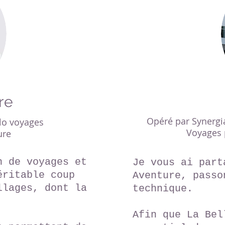
re
Opéré par Synergi
elo voyages
Voyages 
ure
n de voyages et
Je vous ai part
éritable coup
Aventure, passo
llages, dont la
technique.
!
Afin que La Bel