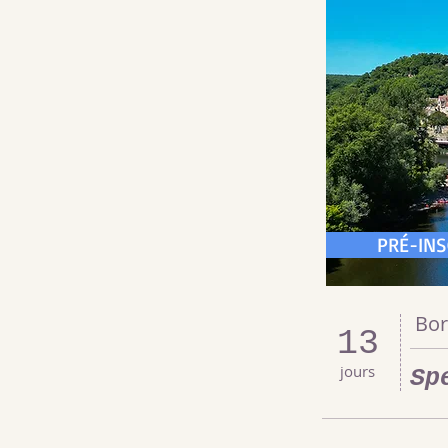
PRÉ-INS
Bor
13
jours
Sp