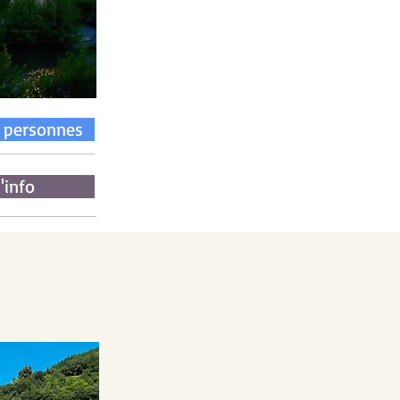
 personnes
'info