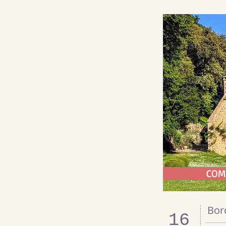
COM
Bor
16